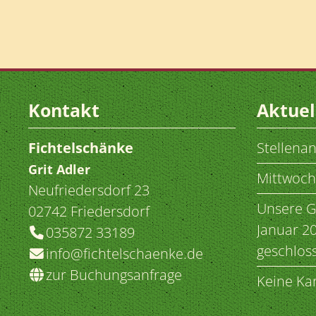
Kontakt
Aktuel
Fichtelschänke
Stellena
Grit
Adler
Mittwoch
Neufriedersdorf 23
Unsere Ga
02742
Friedersdorf
Januar 2
035872 33189
geschlos
info@fichtelschaenke.de
zur Buchungsanfrage
Keine Ka